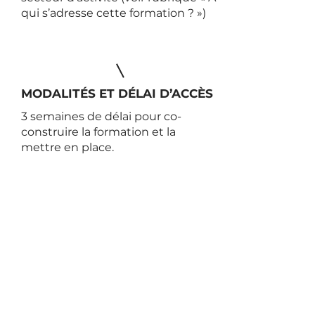
qui s’adresse cette formation ? »)
MODALITÉS ET DÉLAI D’ACCÈS
3 semaines de délai pour co-
construire la formation et la
mettre en place.
PROGRAMME & INSCRIPTION
Pour en savoir plus sur la
Masterclass «
SAVOIR
RECONSTITUER UN PARCOURS
PATIENTS NUMÉRIQUE
»
(programme détaillé, intervenants,