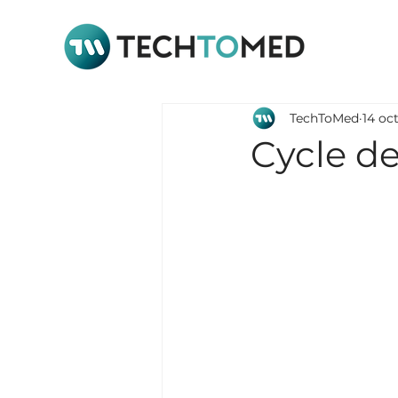
TechToMed
14 oc
Cycle de