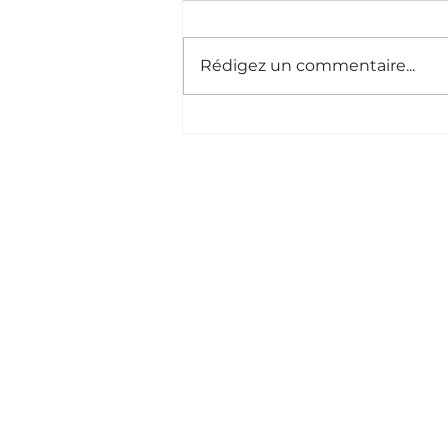
Rédigez un commentaire...
Pharma GTM 2.0
Contact
59 Boulevard Exelman