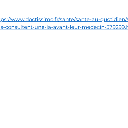
tps://www.doctissimo.fr/sante/sante-au-quotidien/
s-consultent-une-ia-avant-leur-medecin-379299