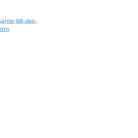
sante-68-des-
.htm