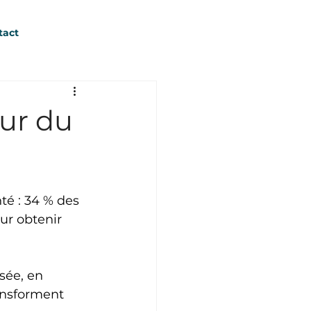
tact
œur du
é : 34 % des 
ur obtenir 
sée, en 
ansforment 