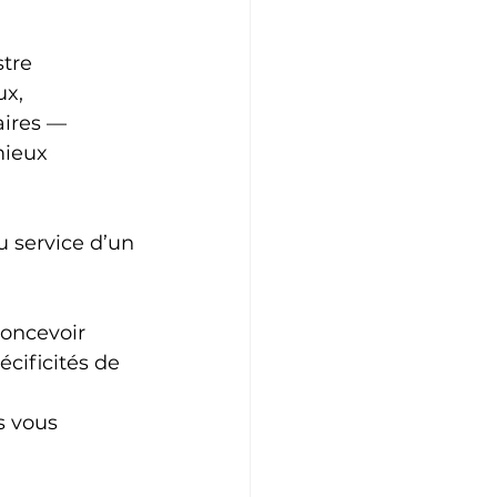
tre 
x, 
ires — 
mieux 
 service d’un 
concevoir 
cificités de 
s vous 