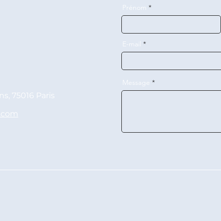
Prénom
E-mail
Message
s, 75016 Paris
.com