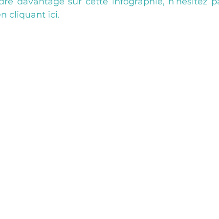
e davantage sur cette infographie, n’hésitez pa
en cliquant ici. 