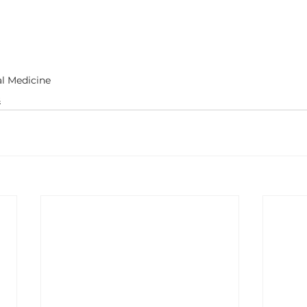
al Medicine
s