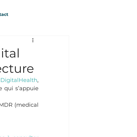
tact
ital
ecture
DigitalHealth
, 
 qui s’appuie 
e MDR (medical 