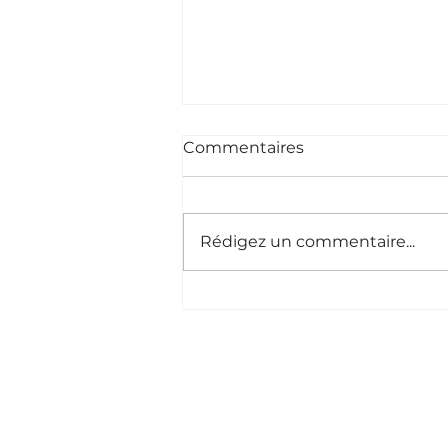
Commentaires
Rédigez un commentaire...
Infographie –
Cartographie des
solutions innovantes en
santé de la femme