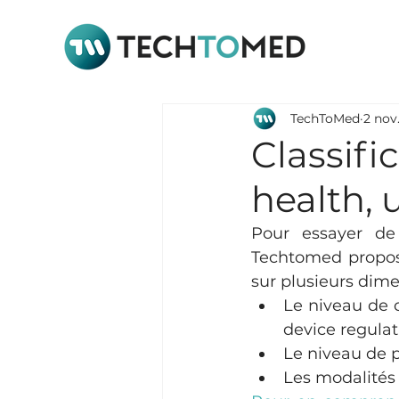
TechToMed
2 nov
Classifi
health, 
Pour essayer de
Techtomed propose
sur plusieurs dime
Le niveau de c
device regulation
Le niveau de 
Les modalités